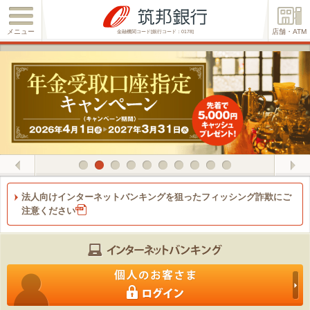
メニュー
店舗・ATM
金融機関コード[銀行コード：0178]
Previous
1
2
3
4
5
6
7
8
9
10
法人向けインターネットバンキングを狙ったフィッシング詐欺にご
注意ください