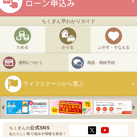
ちくぎん早わかりガイド
ためる
かりる
ふやす・そなえる
便利につかう
相談・相続手続
ライフステージから選ぶ
Previous
公式SNS
ちくぎんの
あたらしい取り組みや情報を発信！