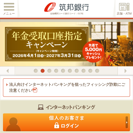
メニュー
店舗・ATM
金融機関コード[銀行コード：0178]
Previous
1
2
3
4
5
6
7
8
9
10
法人向けインターネットバンキングを狙ったフィッシング詐欺にご
注意ください