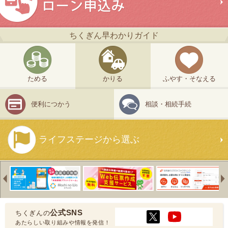
ちくぎん早わかりガイド
ためる
かりる
ふやす・そなえる
便利につかう
相談・相続手続
ライフステージから選ぶ
Previous
公式SNS
ちくぎんの
あたらしい取り組みや情報を発信！