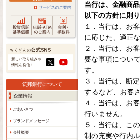
当行は、金融商
サービスのご案内
以下の方針に則
１．当行は、お
に応じた、適正
２．当行は、お
公式SNS
ちくぎんの
要な事項につい
新しい取り組みや
情報を発信！
す。
３．当行は、断
筑邦銀行について
するなど、お客
企業情報
４．当行は、お
ごあいさつ
行いません。
ブランドメッセージ
５．当行は、こ
会社概要
制の充実や行内