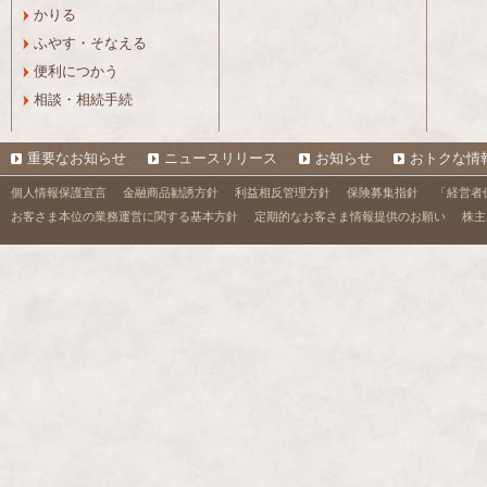
かりる
ふやす・そなえる
便利につかう
相談・相続手続
重要なお知らせ
ニュースリリース
お知らせ
おトクな情
個人情報保護宣言
金融商品勧誘方針
利益相反管理方針
保険募集指針
「経営者
お客さま本位の業務運営に関する基本方針
定期的なお客さま情報提供のお願い
株主