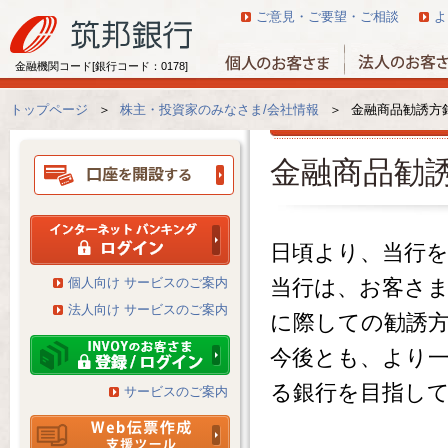
ご意見・ご要望・ご相談
よ
金融機関コード[銀行コード：0178]
トップページ
＞
株主・投資家のみなさま/会社情報
＞
金融商品勧誘方
金融商品勧
日頃より、当行
個人向け サービスのご案内
当行は、お客さ
法人向け サービスのご案内
に際しての勧誘
今後とも、より
る銀行を目指し
サービスのご案内