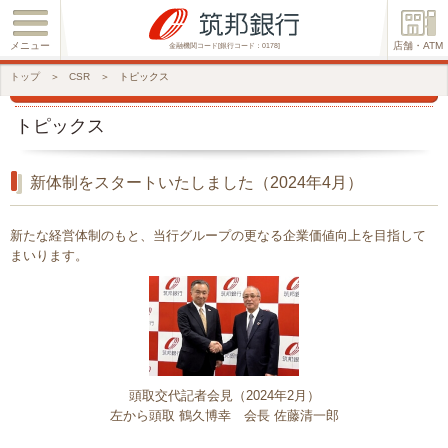
メニュー
店舗・ATM
金融機関コード[銀行コード：0178]
トップ
＞
CSR
＞
トピックス
トピックス
新体制をスタートいたしました（2024年4月）
新たな経営体制のもと、当行グループの更なる企業価値向上を目指して
まいります。
頭取交代記者会見（2024年2月）
左から頭取 鶴久博幸 会長 佐藤清一郎