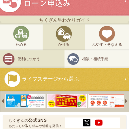
ちくぎん早わかりガイド
ためる
かりる
ふやす・そなえる
便利につかう
相談・相続手続
ライフステージから選ぶ
Previous
公式SNS
ちくぎんの
あたらしい取り組みや情報を発信！