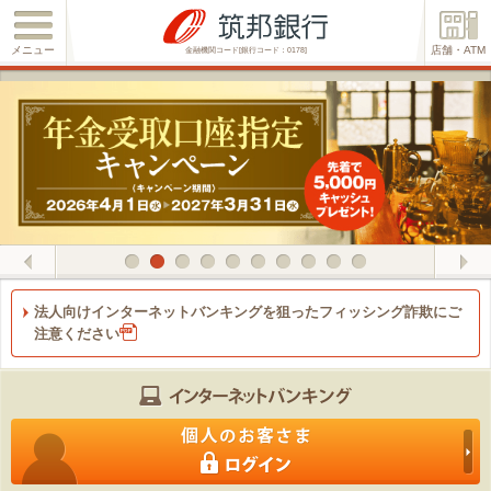
メニュー
店舗・ATM
金融機関コード[銀行コード：0178]
Previous
1
2
3
4
5
6
7
8
9
10
法人向けインターネットバンキングを狙ったフィッシング詐欺にご
注意ください