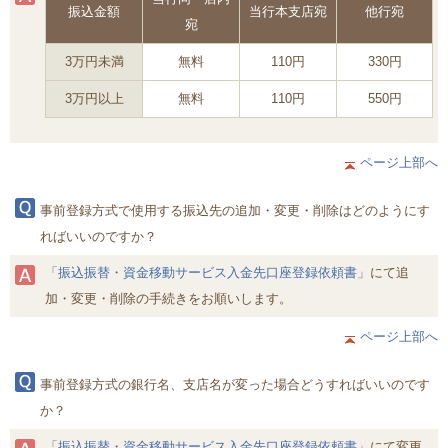
振込金額
当行本支店宛
他行宛
宛
3万円未満
無料
110円
330円
3万円以上
無料
110円
550円
ページ上部へ
事前登録方式で使用する振込先の追加・変更・削除はどのようにす
ればいいのですか？
「振込振替・資金移動サービス入金先口座登録依頼書」
にて追
加・変更・削除の手続きをお順いします。
ページ上部へ
事前登録方式の銀行名、支店名が変った場合どうすればいいのです
か？
「振込振替・資金移動サービス入金先口座登録依頼書」
にて変更