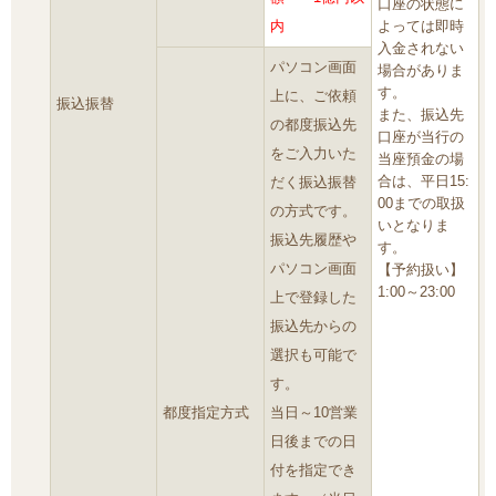
口座の状態に
内
よっては即時
入金されない
パソコン画面
場合がありま
す。
上に、ご依頼
振込振替
また、振込先
の都度振込先
口座が当行の
をご入力いた
当座預金の場
合は、平日15:
だく振込振替
00までの取扱
の方式です。
いとなりま
振込先履歴や
す。
パソコン画面
【予約扱い】
1:00～23:00
上で登録した
振込先からの
選択も可能で
す。
都度指定方式
当日～10営業
日後までの日
付を指定でき