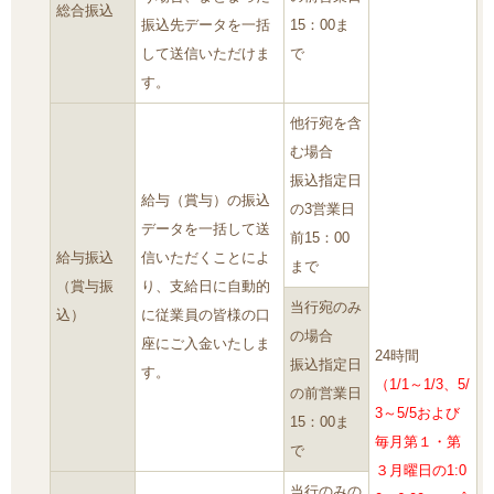
総合振込
振込先データを一括
15：00ま
して送信いただけま
で
す。
他行宛を含
む場合
振込指定日
給与（賞与）の振込
の3営業日
データを一括して送
前15：00
給与振込
信いただくことによ
まで
（賞与振
り、支給日に自動的
当行宛のみ
込）
に従業員の皆様の口
の場合
座にご入金いたしま
24時間
振込指定日
す。
（1/1～1/3、5/
の前営業日
3～5/5および
15：00ま
毎月第１・第
で
３月曜日の1:0
当行のみの