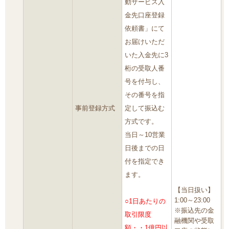
動サービス入
金先口座登録
依頼書」にて
お届けいただ
いた入金先に3
桁の受取人番
号を付与し、
その番号を指
事前登録方式
定して振込む
方式です。
当日～10営業
日後までの日
付を指定でき
ます。
【当日扱い】
1:00～23:00
○1日あたりの
※振込先の金
取引限度
融機関や受取
額・・1億円以