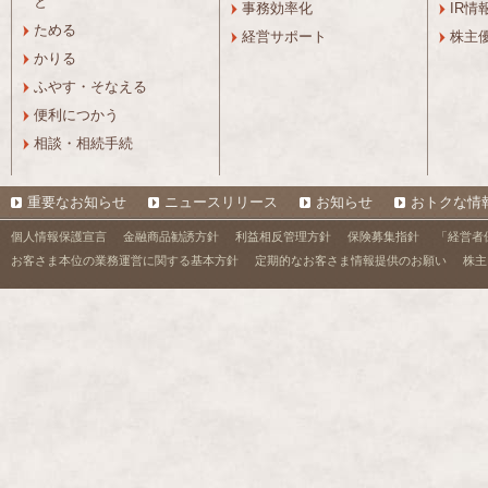
と
事務効率化
IR情
ためる
経営サポート
株主
かりる
ふやす・そなえる
便利につかう
相談・相続手続
重要なお知らせ
ニュースリリース
お知らせ
おトクな情
個人情報保護宣言
金融商品勧誘方針
利益相反管理方針
保険募集指針
「経営者
お客さま本位の業務運営に関する基本方針
定期的なお客さま情報提供のお願い
株主