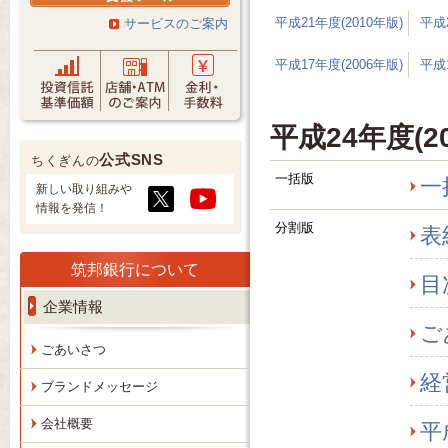
平成21年度(2010年版)
平成2
サービスのご案内
平成17年度(2006年版)
平成1
平成24年度(2
公式SNS
ちくぎんの
一括版
一
新しい取り組みや
情報を発信！
分割版
表
筑邦銀行について
目
企業情報
ご
ごあいさつ
経
ブランドメッセージ
会社概要
平