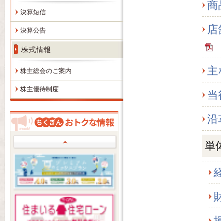
商
決算短信
店
決算公告
株式情報
主
株主総会のご案内
株主優待制度
当
沿
Prev
単