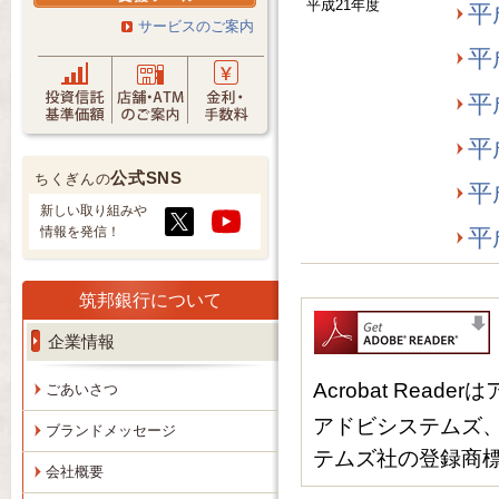
平成21年度
平
サービスのご案内
平
平
平
公式SNS
ちくぎんの
平
新しい取り組みや
情報を発信！
平
筑邦銀行について
企業情報
Acrobat Re
ごあいさつ
アドビシステムズ、Ac
ブランドメッセージ
テムズ社の登録商
会社概要