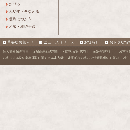
かりる
ふやす・そなえる
便利につかう
相談・相続手続
重要なお知らせ
ニュースリリース
お知らせ
おトクな情
個人情報保護宣言
金融商品勧誘方針
利益相反管理方針
保険募集指針
「経営者
お客さま本位の業務運営に関する基本方針
定期的なお客さま情報提供のお願い
株主