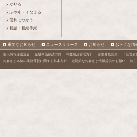
かりる
ふやす・そなえる
便利につかう
相談・相続手続
重要なお知らせ
ニュースリリース
お知らせ
おトクな情
個人情報保護宣言
金融商品勧誘方針
利益相反管理方針
保険募集指針
「経営者
お客さま本位の業務運営に関する基本方針
定期的なお客さま情報提供のお願い
株主