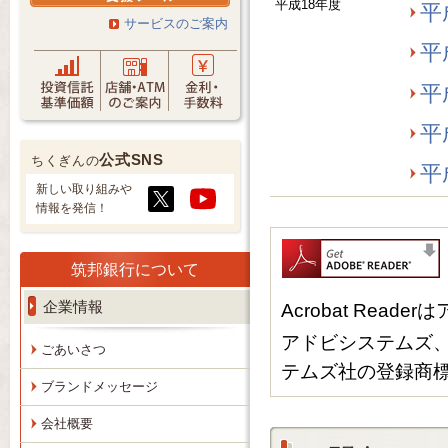
平成18年度
平
サービスのご案内
平
平
平
公式SNS
ちくぎんの
平
新しい取り組みや
情報を発信！
筑邦銀行について
企業情報
Acrobat Re
アドビシステムズ、Ac
ごあいさつ
テムズ社の登録商
ブランドメッセージ
会社概要