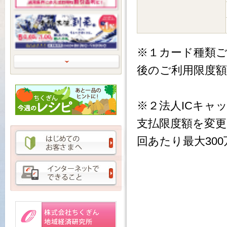
※１カード種類ご
Next
後のご利用限度
※２法人ICキャ
支払限度額を変更
回あたり最大30