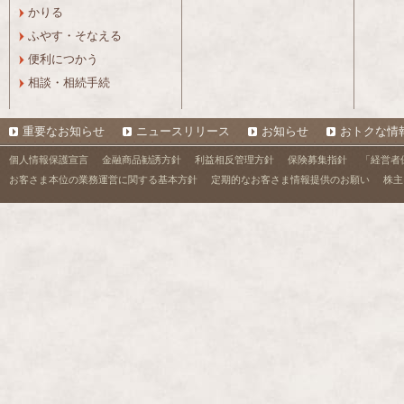
かりる
ふやす・そなえる
便利につかう
相談・相続手続
重要なお知らせ
ニュースリリース
お知らせ
おトクな情
個人情報保護宣言
金融商品勧誘方針
利益相反管理方針
保険募集指針
「経営者
お客さま本位の業務運営に関する基本方針
定期的なお客さま情報提供のお願い
株主