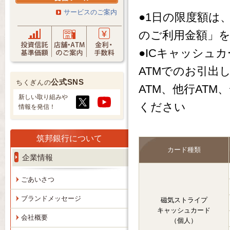
サービスのご案内
●1日の限度額は
のご利用金額」
●ICキャッシュ
ATMでのお引出
公式SNS
ちくぎんの
ATM、他行AT
新しい取り組みや
ください
情報を発信！
筑邦銀行について
カード種類
企業情報
ごあいさつ
ブランドメッセージ
磁気ストライプ
キャッシュカード
会社概要
（個人）