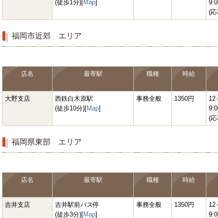
(徒歩1分)[
Map
]
9:0
(応
福岡市近郊 エリア
店名
最寄駅
職種
時給
大野支店
西鉄白木原駅
事務全般
1350円
12
(徒歩10分)[
Map
]
9:0
(応
福岡県東部 エリア
店名
最寄駅
職種
時給
吉井支店
吉井駅前バス停
事務全般
1350円
12
(徒歩3分)[
Map
]
9:0