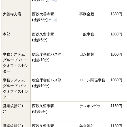
大善寺支店
西鉄大善寺駅
事務全般
1350円
(徒歩5分)[
Map
]
本部
西鉄久留米駅
一般事務
1060円
(徒歩5分)
事務システム
総合庁舎前バス停
口座振替
1060円
グループ バッ
(徒歩10分)
クオフィスセン
ター
事務システム
総合庁舎前バス停
ローン関係事務
1060円
グループ バッ
(徒歩10分)
クオフィスセン
ター
営業統括ｸﾞﾙｰ
西鉄久留米駅
テレホンｾﾝﾀｰ
1150円
ﾌﾟ
(徒歩5分)
営業統括ｸﾞﾙｰ
西鉄久留米駅
年金渉外
1150円