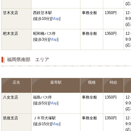
(応
甘木支店
西鉄甘木駅
事務全般
1350円
12
(徒歩10分)[
Map
]
9:0
(応
杷木支店
昭和橋バス停
事務全般
1350円
12
(徒歩3分)[
Map
]
9:0
(応
福岡県南部 エリア
店名
最寄駅
職種
時給
八女支店
福島バス停
事務全般
1350円
12
(徒歩5分)[
Map
]
9:0
(応
筑後支店
ＪＲ羽犬塚駅
事務全般
1350円
12
(徒歩15分)[
Map
]
9:0
(応