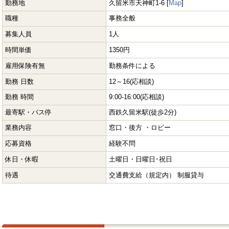
勤務地
久留米市天神町1-6 [
Map
]
職種
事務全般
募集人員
1人
時間単価
1350円
雇用保険有無
勤務条件による
勤務 日数
12～16(応相談)
勤務 時間
9:00-16:00(応相談)
最寄駅・バス停
西鉄久留米駅(徒歩2分)
業務内容
窓口・後方 ・ロビー
応募資格
経験不問
休日・休暇
土曜日・日曜日･祝日
待遇
交通費支給（規定内） 制服貸与