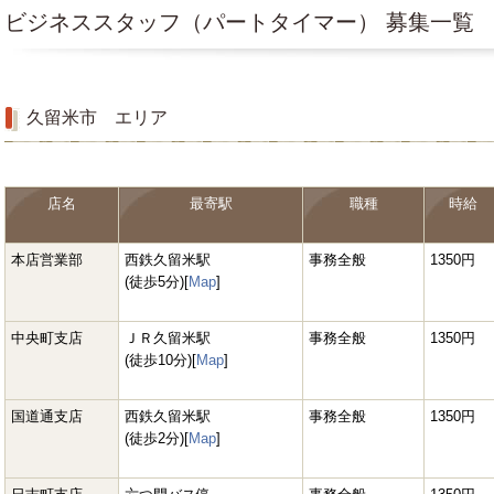
ビジネススタッフ（パートタイマー） 募集一覧
Prev
久留米市 エリア
店名
最寄駅
職種
時給
本店営業部
西鉄久留米駅
事務全般
1350円
(徒歩5分)[
Map
]
中央町支店
ＪＲ久留米駅
事務全般
1350円
(徒歩10分)[
Map
]
Next
国道通支店
西鉄久留米駅
事務全般
1350円
(徒歩2分)[
Map
]