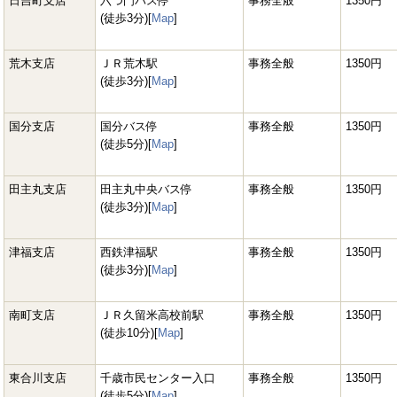
日吉町支店
六つ門バス停
事務全般
1350円
(徒歩3分)[
Map
]
荒木支店
ＪＲ荒木駅
事務全般
1350円
(徒歩3分)[
Map
]
国分支店
国分バス停
事務全般
1350円
(徒歩5分)[
Map
]
田主丸支店
田主丸中央バス停
事務全般
1350円
(徒歩3分)[
Map
]
津福支店
西鉄津福駅
事務全般
1350円
(徒歩3分)[
Map
]
南町支店
ＪＲ久留米高校前駅
事務全般
1350円
(徒歩10分)[
Map
]
東合川支店
千歳市民センター入口
事務全般
1350円
(徒歩5分)[
Map
]