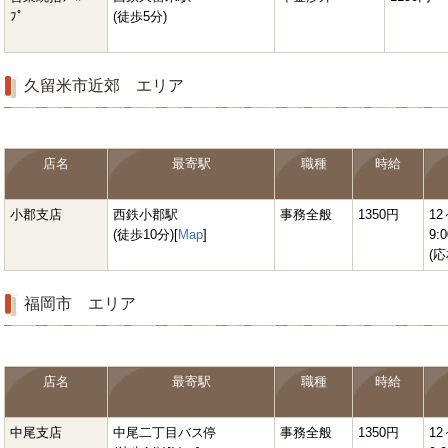
ﾌﾟ
(徒歩5分)
久留米市近郊 エリア
店名
最寄駅
職種
時給
小郡支店
西鉄小郡駅
事務全般
1350円
12
(徒歩10分)[
Map
]
9:0
(応
福岡市 エリア
店名
最寄駅
職種
時給
中尾支店
中尾二丁目バス停
事務全般
1350円
12