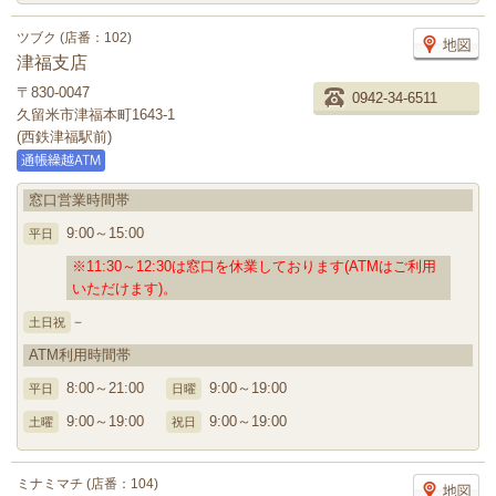
ツブク (店番：102)
津福支店
〒830-0047
0942-34-6511
久留米市津福本町1643-1
(西鉄津福駅前)
窓口営業時間帯
9:00～15:00
平日
※11:30～12:30は窓口を休業しております(ATMはご利用
いただけます)。
－
土日祝
ATM利用時間帯
8:00～21:00
9:00～19:00
平日
日曜
9:00～19:00
9:00～19:00
土曜
祝日
ミナミマチ (店番：104)