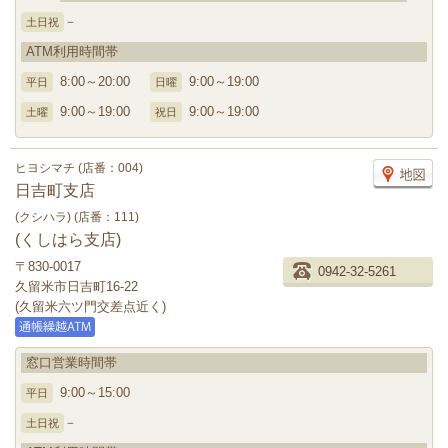
－
土日祝
ATM利用時間帯
8:00～20:00
9:00～19:00
平日
日曜
9:00～19:00
9:00～19:00
土曜
祝日
ヒヨシマチ (店番：004)
日吉町支店
(クシハラ) (店番：111)
(くしはら支店)
〒830-0017
0942-32-5261
久留米市日吉町16-22
(久留米六ツ門交差点近く)
窓口営業時間帯
9:00～15:00
平日
－
土日祝