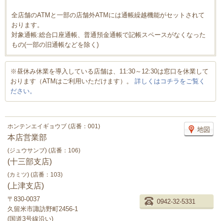
全店舗のATMと一部の店舗外ATMには通帳繰越機能がセットされて
おります。
対象通帳:総合口座通帳、普通預金通帳で記帳スペースがなくなった
もの(一部の旧通帳などを除く)
※昼休み休業を導入している店舗は、11:30～12:30は窓口を休業して
おります（ATMはご利用いただけます）。
詳しくはコチラをご覧く
ださい。
ホンテンエイギョウブ (店番：001)
本店営業部
(ジュウサンブ) (店番：106)
(十三部支店)
(カミツ) (店番：103)
(上津支店)
〒830-0037
0942-32-5331
久留米市諏訪野町2456-1
(国道3号線沿い)