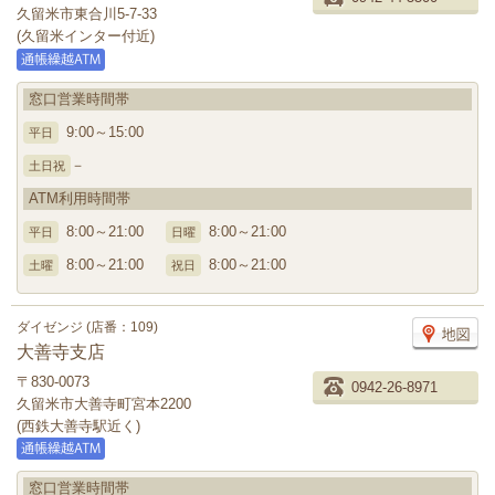
久留米市東合川5-7-33
(久留米インター付近)
窓口営業時間帯
9:00～15:00
平日
－
土日祝
ATM利用時間帯
8:00～21:00
8:00～21:00
平日
日曜
8:00～21:00
8:00～21:00
土曜
祝日
ダイゼンジ (店番：109)
大善寺支店
〒830-0073
0942-26-8971
久留米市大善寺町宮本2200
(西鉄大善寺駅近く)
窓口営業時間帯