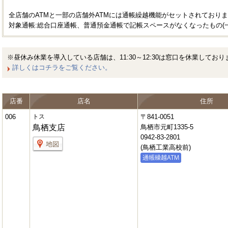
全店舗のATMと一部の店舗外ATMには通帳繰越機能がセットされており
対象通帳:総合口座通帳、普通預金通帳で記帳スペースがなくなったもの(
※昼休み休業を導入している店舗は、11:30～12:30は窓口を休業してお
詳しくはコチラをご覧ください。
店番
店名
住所
006
トス
〒841-0051
鳥栖支店
鳥栖市元町1335-5
0942-83-2801
(鳥栖工業高校前)
Prev