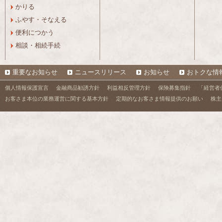
かりる
ふやす・そなえる
便利につかう
相談・相続手続
重要なお知らせ
ニュースリリース
お知らせ
おトクな情
個人情報保護宣言
金融商品勧誘方針
利益相反管理方針
保険募集指針
「経営者
お客さま本位の業務運営に関する基本方針
定期的なお客さま情報提供のお願い
株主