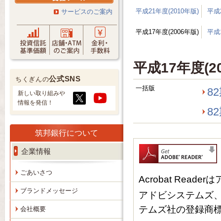
平成21年度(2010年版)
平成2
サービスのご案内
平成17年度(2006年版)
平成1
平成17年度(2
公式SNS
ちくぎんの
一括版
8
新しい取り組みや
情報を発信！
8
筑邦銀行について
企業情報
ごあいさつ
Acrobat Re
ブランドメッセージ
アドビシステムズ、Ac
テムズ社の登録商
会社概要