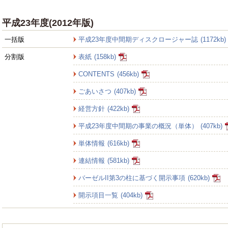
平成23年度(2012年版)
一括版
平成23年度中間期ディスクロージャー誌
(1172kb)
分割版
表紙
(158kb)
CONTENTS
(456kb)
ごあいさつ
(407kb)
経営方針
(422kb)
平成23年度中間期の事業の概況（単体）
(407kb)
単体情報
(616kb)
連結情報
(581kb)
バーゼルII第3の柱に基づく開示事項
(620kb)
開示項目一覧
(404kb)