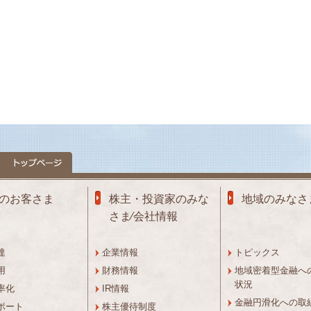
のお客さま
株主・投資家のみな
地域のみなさ
さま⁄会社情報
達
企業情報
トピックス
用
財務情報
地域密着型金融へ
状況
率化
IR情報
金融円滑化への取
ポート
株主優待制度