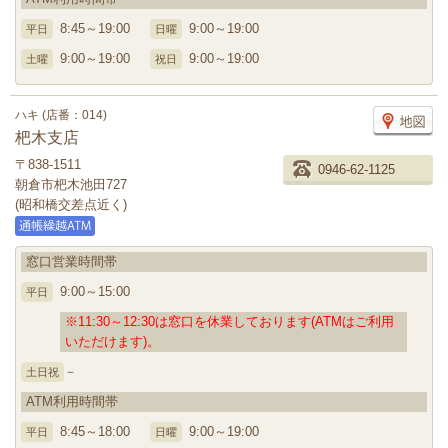
8:45～19:00
9:00～19:00
平日
日曜
9:00～19:00
9:00～19:00
土曜
祝日
ハキ (店番：014)
杷木支店
〒838-1511
0946-62-1125
朝倉市杷木池田727
(昭和橋交差点近く)
窓口営業時間帯
9:00～15:00
平日
※11:30～12:30は窓口を休業しております(ATMはご利用
いただけます)。
－
土日祝
ATM利用時間帯
8:45～18:00
9:00～19:00
平日
日曜