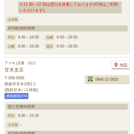
※11:30～12:30は窓口を休業しております(ATMはご利用
いただけます)。
－
土日祝
ATM利用時間帯
8:45～18:00
9:00～19:00
平日
日曜
9:00～19:00
9:00～19:00
土曜
祝日
アマギ (店番：012)
甘木支店
〒838-0068
0946-22-3920
朝倉市甘木1061-1
(西鉄甘木バス停前)
窓口営業時間帯
9:00～15:00
平日
－
土日祝
ATM利用時間帯