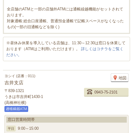
全店舗のATMと一部の店舗外ATMには通帳繰越機能がセットされて
おります。
対象通帳:総合口座通帳、普通預金通帳で記帳スペースがなくなった
もの(一部の旧通帳などを除く)
※昼休み休業を導入している店舗は、11:30～12:30は窓口を休業して
おります（ATMはご利用いただけます）。
詳しくはコチラをご覧く
ださい。
ヨシイ (店番：011)
吉井支店
〒839-1321
0943-75-2101
うきは市吉井町1430-1
(高橋神社横)
窓口営業時間帯
9:00～15:00
平日