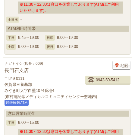
※11:30～12:30は窓口を休業しております(ATMはご利用
いただけます)。
－
土日祝
ATM利用時間帯
8:45～19:00
9:00～19:00
平日
日曜
9:00～19:00
9:00～19:00
土曜
祝日
ナガトイシ (店番：009)
長門石支店
〒849-0111
0942-50-5412
佐賀県三養基郡
みやき町大字白壁1074番地4
(市村清記念メディカルコミュニティセンター敷地内)
窓口営業時間帯
9:00～15:00
平日
※11:30～12:30は窓口を休業しております(ATMはご利用