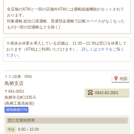
全店舗のATMと一部の店舗外ATMには通帳繰越機能がセットされて
おります。
対象通帳:総合口座通帳、普通預金通帳で記帳スペースがなくなった
もの(一部の旧通帳などを除く)
※昼休み休業を導入している店舗は、11:30～12:30は窓口を休業して
おります（ATMはご利用いただけます）。
詳しくはコチラをご覧く
ださい。
トス (店番：006)
鳥栖支店
〒841-0051
0942-83-2801
鳥栖市元町1335-5
(鳥栖工業高校前)
窓口営業時間帯
9:00～15:00
平日