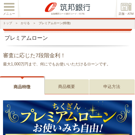
メニュー
店舗・ATM
金融機関コード[銀行コード：0178]
トップ
＞
かりる
＞
プレミアムローン(特徴)
プレミアムローン
審査に応じた7段階金利！
最大1,000万円まで、何にでもお使いいただけるローンです。
商品概要
申込方法
商品特徴