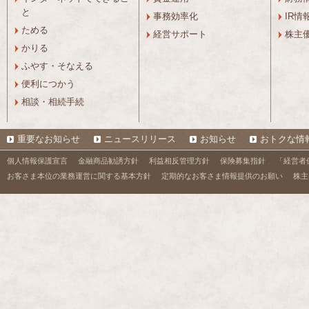
と
事務効率化
IR情
ためる
経営サポート
株主
かりる
ふやす・そなえる
便利につかう
相談・相続手続
重要なお知らせ
ニュースリリース
お知らせ
おトクな情
個人情報保護宣言
金融商品勧誘方針
利益相反管理方針
保険募集指針
「経営者
お客さま本位の業務運営に関する基本方針
定期的なお客さま情報提供のお願い
株主