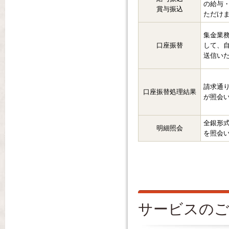
の給与
賞与振込
ただけ
集金業
口座振替
して、
送信い
請求通
口座振替処理結果
が照会
全銀形
明細照会
を照会
サービスのご