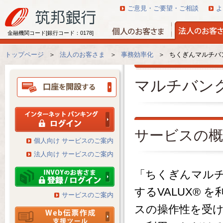
ご意見・ご要望・ご相談
よ
金融機関コード[銀行コード：0178]
トップページ
＞
法人のお客さま
＞
事務効率化
＞
ちくぎんマルチバ
マルチバンク
サービスの概
個人向け サービスのご案内
法人向け サービスのご案内
「ちくぎんマルチ
するVALUX®
サービスのご案内
スの操作性を受