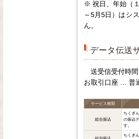
※ 祝日、年始（
～5月5日）はシ
ん。
データ伝送
送受信受付時間 
お取引口座 … 
サービス種類
ちくぎ
総合振込
の振込
す。
ちくぎ
給与振込