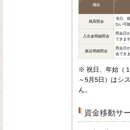
機能
当日、
残高照会
払い可
照会日か
入出金明細照会
できま
照会日か
振込明細照会
会でき
※ 祝日、年始（
～5月5日）はシ
ん。
資金移動サ